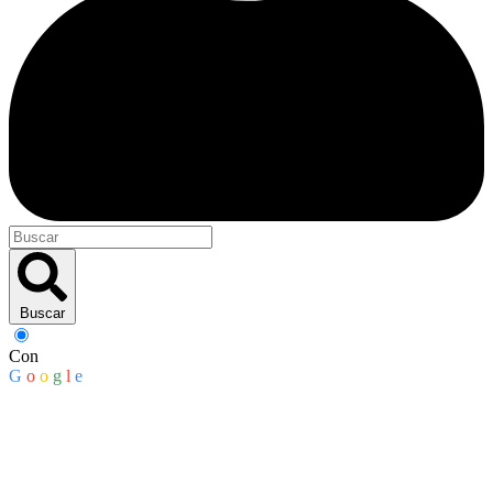
Buscar
Con
G
o
o
g
l
e