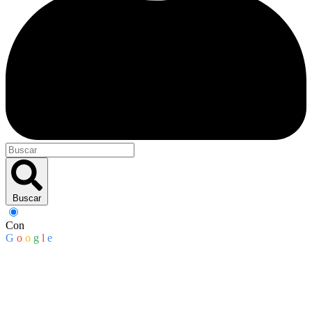
Buscar
Con
G
o
o
g
l
e