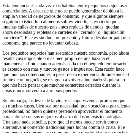
Esta tendencia es cada vez más habitual entre pequeños negocios y
comerciantes. A pesar de que no se puede generalizar debido a la
amplia variedad de negocios de consumo, y que algunos siempre
seguirán existiendo o al menos sobreviviendo, si es cierto que
muchas calles de nuestro país antes repletas de tiendas, quedan
ahora desoladas y repletas de carteles de "cerrado" o "liquidación
por cierre". Este es sin duda un presente y futuro desolador para una
economía que parece no levantar cabeza.
Los pequeños negocios han sostenido nuestra economía, pero ahora
resulta casi imposible o más bien propio de una hazaña el
mantenerse a flote cuando además cada día el pequeño empresario
es azotado con más y nuevos gastos e impuestos. Esta razón hace
que muchos comerciantes, a pesar de su experiencia durante años al
frente de un negocio, se resignen a volver a intentarlo si quiera, lo
que nos hace pensar que muchos comercios cerrados durante la
crisis nunca volverán a abrir sus puertas.
Sin embargo, las leyes de la vida y la supervivencia producen que
en muchos casos, bien sea por necesidad, por vocación o por talento
profesional, no falten quienes pretenden aprovechar el momento
para subirse con sus negocios al carro de las nuevas tecnologías.
Una tarea nada sencilla, pero que al menos puede servir como
alternativa al comercio tradicional para luchar contra la crisis. El e-
commerce, se presenta así como una gran oportunidad para muchos