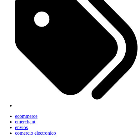
ecommerce
emerchant
envios
comercio electronico