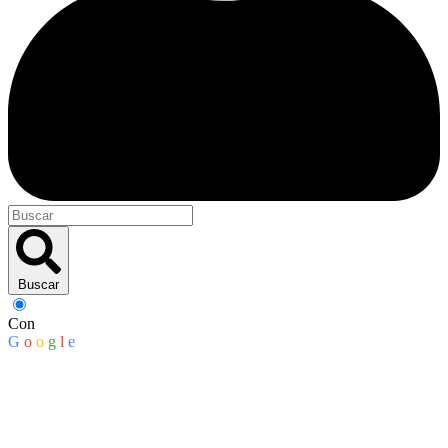
Buscar
Con
G
o
o
g
l
e