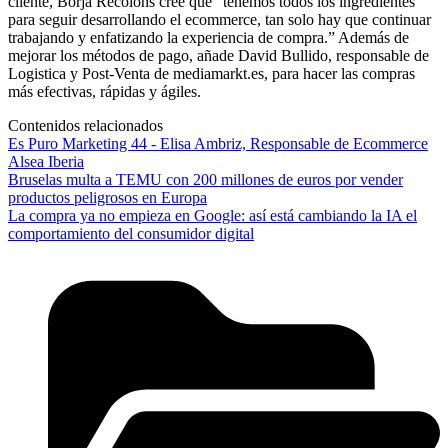
cliente, Borja Recolons cree que “tenemos todos los ingredientes
para seguir desarrollando el ecommerce, tan solo hay que continuar
trabajando y enfatizando la experiencia de compra.” Además de
mejorar los métodos de pago, añade David Bullido, responsable de
Logistica y Post-Venta de mediamarkt.es, para hacer las compras
más efectivas, rápidas y ágiles.
Contenidos relacionados
Es Puro Marketing 44 - Elisa Ambriz, Responsable de Ecommerce
Alsea Iberia
Bruselas multa a TEMU con 200 millones de euros por vender
productos peligrosos en Europa
La compra ya no empieza en Google: así está cambiando la IA el
comportamiento del consumidor digital