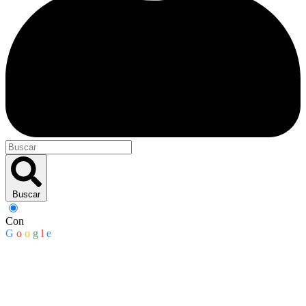
Buscar
Con
G
o
o
g
l
e