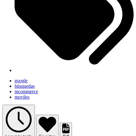
google
búsquedas
mcommerce
moviles