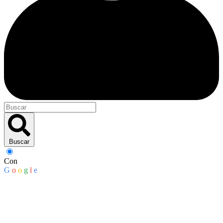
Buscar
Con
G
o
o
g
l
e