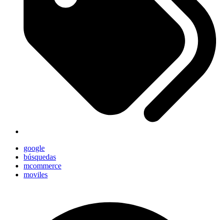
google
búsquedas
mcommerce
moviles