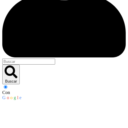
Buscar
Con
G
o
o
g
l
e