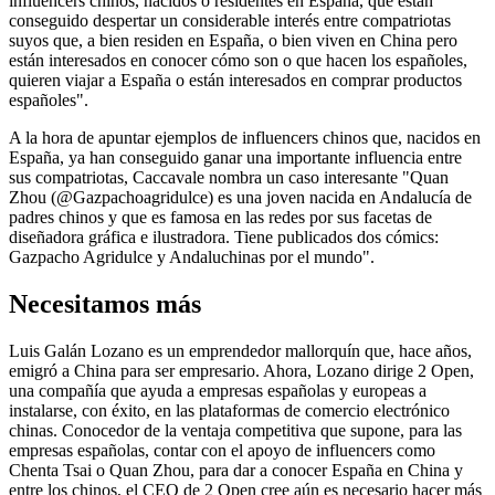
influencers chinos, nacidos o residentes en España, que están
conseguido despertar un considerable interés entre compatriotas
suyos que, a bien residen en España, o bien viven en China pero
están interesados en conocer cómo son o que hacen los españoles,
quieren viajar a España o están interesados en comprar productos
españoles".
A la hora de apuntar ejemplos de influencers chinos que, nacidos en
España, ya han conseguido ganar una importante influencia entre
sus compatriotas, Caccavale nombra un caso interesante "Quan
Zhou (@Gazpachoagridulce) es una joven nacida en Andalucía de
padres chinos y que es famosa en las redes por sus facetas de
diseñadora gráfica e ilustradora. Tiene publicados dos cómics:
Gazpacho Agridulce y Andaluchinas por el mundo".
Necesitamos más
Luis Galán Lozano es un emprendedor mallorquín que, hace años,
emigró a China para ser empresario. Ahora, Lozano dirige 2 Open,
una compañía que ayuda a empresas españolas y europeas a
instalarse, con éxito, en las plataformas de comercio electrónico
chinas. Conocedor de la ventaja competitiva que supone, para las
empresas españolas, contar con el apoyo de influencers como
Chenta Tsai o Quan Zhou, para dar a conocer España en China y
entre los chinos, el CEO de 2 Open cree aún es necesario hacer más