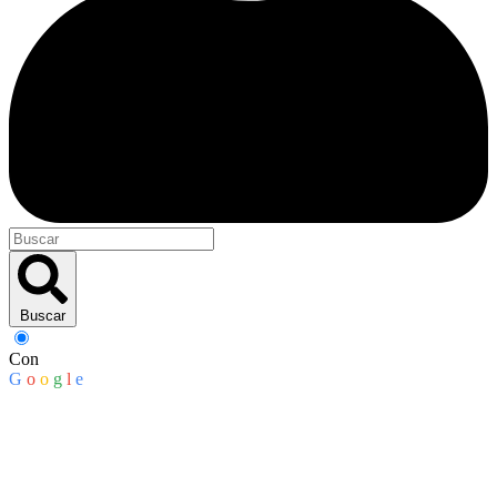
Buscar
Con
G
o
o
g
l
e