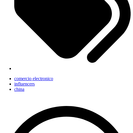
comercio electronico
influencers
china