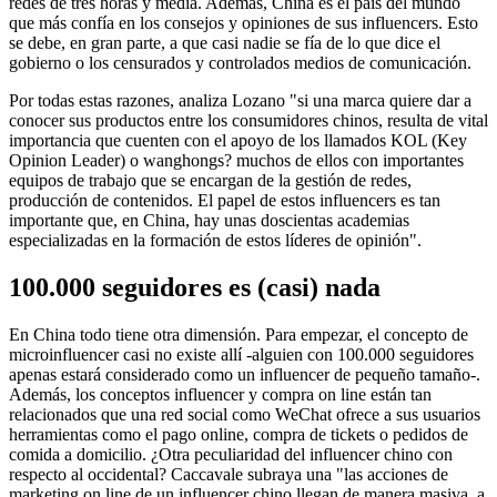
redes de tres horas y media. Además, China es el país del mundo
que más confía en los consejos y opiniones de sus influencers. Esto
se debe, en gran parte, a que casi nadie se fía de lo que dice el
gobierno o los censurados y controlados medios de comunicación.
Por todas estas razones, analiza Lozano "si una marca quiere dar a
conocer sus productos entre los consumidores chinos, resulta de vital
importancia que cuenten con el apoyo de los llamados KOL (Key
Opinion Leader) o wanghongs? muchos de ellos con importantes
equipos de trabajo que se encargan de la gestión de redes,
producción de contenidos. El papel de estos influencers es tan
importante que, en China, hay unas doscientas academias
especializadas en la formación de estos líderes de opinión".
100.000 seguidores es (casi) nada
En China todo tiene otra dimensión. Para empezar, el concepto de
microinfluencer casi no existe allí -alguien con 100.000 seguidores
apenas estará considerado como un influencer de pequeño tamaño-.
Además, los conceptos influencer y compra on line están tan
relacionados que una red social como WeChat ofrece a sus usuarios
herramientas como el pago online, compra de tickets o pedidos de
comida a domicilio. ¿Otra peculiaridad del influencer chino con
respecto al occidental? Caccavale subraya una "las acciones de
marketing on line de un influencer chino llegan de manera masiva, a