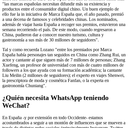
"las marcas españolas necesitan difundir más su existencia y
productos entre el consumidor digital chino. Un buen ejemplo de
ello fue la in iniciativa de Marca España que, el año pasado, premió
a una decena de famosos y celebridades chinas. Los nominados,
además de viajar hasta España a recoger sus premios, estuvieron una
semana recorriendo el país. De este modo, cuando regresaron a
China, pudieron dar a conocer nuestro turismo, cultura y
gastronomía a sus más de 30 millones de seguidores".
Tal y como recuerda Lozano "entre los premiados por Marca
España había personajes tan seguidos en China como Zhang Rui, un
actor y cantante al que siguen más de 7 millones de personas; Zhang
Xuefeng, un profesor de universidad con más de cuatro millones de
followers a los que ayuda con su formación académica; la cantante
Liu Meilin (2 millones de seguidores); el experto en viajes Shenwei,
la prescriptora de moda y cosmética Fanfan, o la experta en
gastronomía Chuniang".
¿Quién necesita WhatsApp teniendo
WeChat?
En España -y por extensión en todo Occidente- estamos
acostumbrados a seguir a un montón de influencers que se mueven a
través de distintas redes sociales (principalmente Instagram, Twitter,