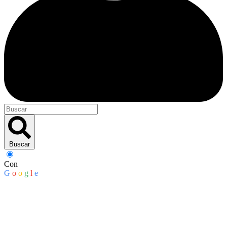
Buscar
Con
G
o
o
g
l
e