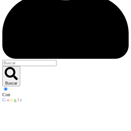
Buscar
Con
G
o
o
g
l
e