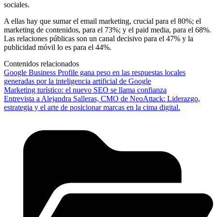
sociales.
A ellas hay que sumar el email marketing, crucial para el 80%; el
marketing de contenidos, para el 73%; y el paid media, para el 68%.
Las relaciones públicas son un canal decisivo para el 47% y la
publicidad móvil lo es para el 44%.
Contenidos relacionados
Google Business Profile gana peso en las respuestas locales
generadas por la inteligencia artificial de Google
Marketing turístico: el nuevo SEO se llama confianza
Entrevista a Alejandra Salleras, CMO de NeoAttack: Liderazgo,
estrategia y el arte de posicionar marcas en la cima digital.