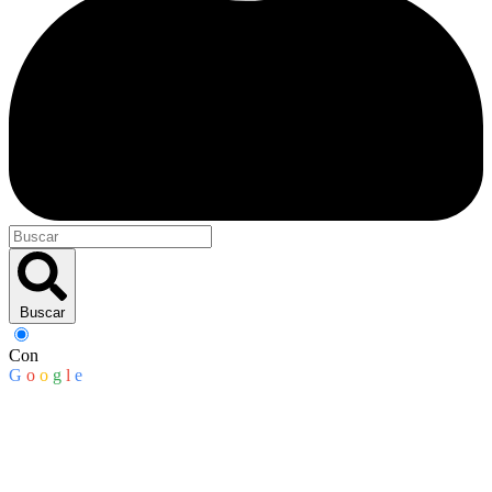
Buscar
Con
G
o
o
g
l
e