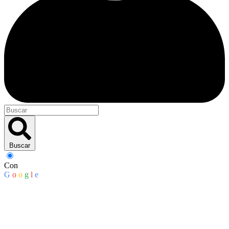
Buscar
Con
G
o
o
g
l
e