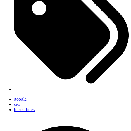
google
seo
buscadores