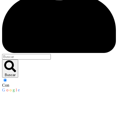
Buscar
Con
G
o
o
g
l
e