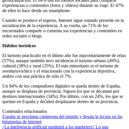
geolocalización. El 64% usa los medios sociales para compartir
experiencias o contenidos (fotos y vídeos) durante su viaje. El 47%
de ellos lo hace desde un smartphone.
Cuando se produce el regreso, Internet sigue estando presente en la
socialización de la experiencia. A su vuelta, un 71% de los
encuestados comparte o comenta sus experiencias y contenidos en
redes sociales o blogs.
Hábitos turísticos
El turismo practicado en el último año fue mayoritariamente de relax
(57%), aunque también tuvo incidencia el turismo urbano (49%),
cultural (38%) y rural (35%). El más minoritario es el turismo de
aventura/exótico y el relacionado con la experiencia deportiva,
ambos con una práctica de sólo el 7%.
Un 84% de los compradores digitales se queda dentro de España,
aunque se desplaza de provincia. Siguen los que se decantan por
destinos internacionales (34%). Por último, con un 24%, los que se
quedan en España y deciden desplazarse dentro de su provincia.
Contenidos relacionados
España se proclama campeona del mundo y desata la locura en las
búsquedas de internet
¿La inteligencia artificial sustituirá a los marketers? Lo que