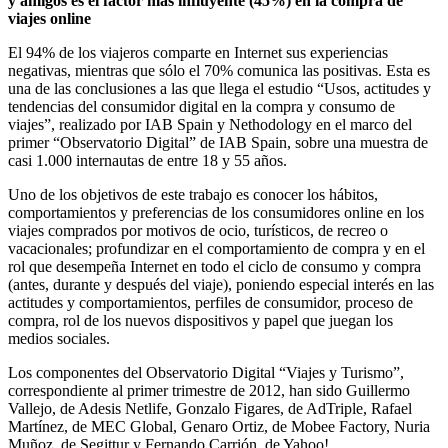
y amigos es el factor más influyente (45%) en la compra de
viajes online
El 94% de los viajeros comparte en Internet sus experiencias
negativas, mientras que sólo el 70% comunica las positivas. Esta es
una de las conclusiones a las que llega el estudio “Usos, actitudes y
tendencias del consumidor digital en la compra y consumo de
viajes”, realizado por IAB Spain y Nethodology en el marco del
primer “Observatorio Digital” de IAB Spain, sobre una muestra de
casi 1.000 internautas de entre 18 y 55 años.
Uno de los objetivos de este trabajo es conocer los hábitos,
comportamientos y preferencias de los consumidores online en los
viajes comprados por motivos de ocio, turísticos, de recreo o
vacacionales; profundizar en el comportamiento de compra y en el
rol que desempeña Internet en todo el ciclo de consumo y compra
(antes, durante y después del viaje), poniendo especial interés en las
actitudes y comportamientos, perfiles de consumidor, proceso de
compra, rol de los nuevos dispositivos y papel que juegan los
medios sociales.
Los componentes del Observatorio Digital “Viajes y Turismo”,
correspondiente al primer trimestre de 2012, han sido Guillermo
Vallejo, de Adesis Netlife, Gonzalo Figares, de AdTriple, Rafael
Martínez, de MEC Global, Genaro Ortiz, de Mobee Factory, Nuria
Muñoz, de Segittur y Fernando Carrión, de Yahoo!