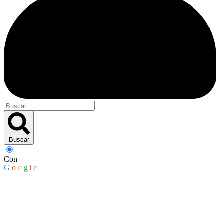
Buscar
Con
G
o
o
g
l
e