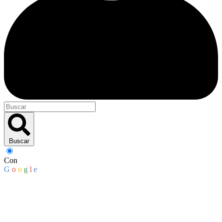
Buscar
Con
G
o
o
g
l
e