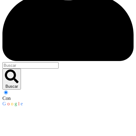
Buscar
Con
G
o
o
g
l
e