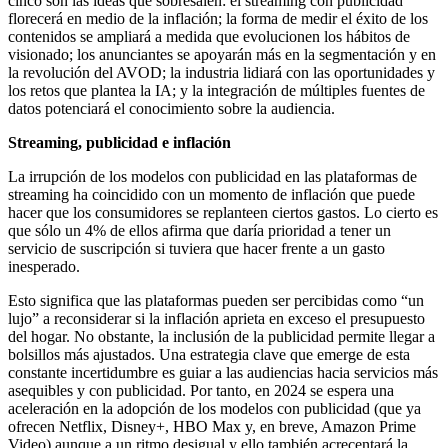
cinco son las ideas que sobresalen: el streaming con publicidad
florecerá en medio de la inflación; la forma de medir el éxito de los
contenidos se ampliará a medida que evolucionen los hábitos de
visionado; los anunciantes se apoyarán más en la segmentación y en
la revolución del AVOD; la industria lidiará con las oportunidades y
los retos que plantea la IA; y la integración de múltiples fuentes de
datos potenciará el conocimiento sobre la audiencia.
Streaming, publicidad e inflación
La irrupción de los modelos con publicidad en las plataformas de
streaming ha coincidido con un momento de inflación que puede
hacer que los consumidores se replanteen ciertos gastos. Lo cierto es
que sólo un 4% de ellos afirma que daría prioridad a tener un
servicio de suscripción si tuviera que hacer frente a un gasto
inesperado.
Esto significa que las plataformas pueden ser percibidas como “un
lujo” a reconsiderar si la inflación aprieta en exceso el presupuesto
del hogar. No obstante, la inclusión de la publicidad permite llegar a
bolsillos más ajustados. Una estrategia clave que emerge de esta
constante incertidumbre es guiar a las audiencias hacia servicios más
asequibles y con publicidad. Por tanto, en 2024 se espera una
aceleración en la adopción de los modelos con publicidad (que ya
ofrecen Netflix, Disney+, HBO Max y, en breve, Amazon Prime
Video) aunque a un ritmo desigual y ello también acrecentará la