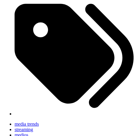
media trends
streaming
medios