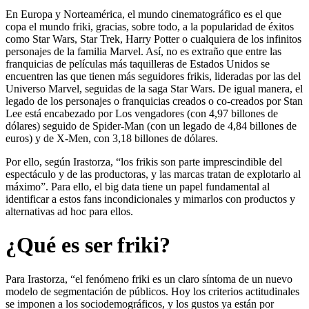
En Europa y Norteamérica, el mundo cinematográfico es el que
copa el mundo friki, gracias, sobre todo, a la popularidad de éxitos
como Star Wars, Star Trek, Harry Potter o cualquiera de los infinitos
personajes de la familia Marvel. Así, no es extraño que entre las
franquicias de películas más taquilleras de Estados Unidos se
encuentren las que tienen más seguidores frikis, lideradas por las del
Universo Marvel, seguidas de la saga Star Wars. De igual manera, el
legado de los personajes o franquicias creados o co-creados por Stan
Lee está encabezado por Los vengadores (con 4,97 billones de
dólares) seguido de Spider-Man (con un legado de 4,84 billones de
euros) y de X-Men, con 3,18 billones de dólares.
Por ello, según Irastorza, “los frikis son parte imprescindible del
espectáculo y de las productoras, y las marcas tratan de explotarlo al
máximo”. Para ello, el big data tiene un papel fundamental al
identificar a estos fans incondicionales y mimarlos con productos y
alternativas ad hoc para ellos.
¿Qué es ser friki?
Para Irastorza, “el fenómeno friki es un claro síntoma de un nuevo
modelo de segmentación de públicos. Hoy los criterios actitudinales
se imponen a los sociodemográficos, y los gustos ya están por