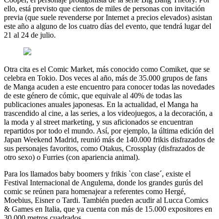
ello, está previsto que cientos de miles de personas con invitación
previa (que suele revenderse por Internet a precios elevados) asistan
este año a alguno de los cuatro días del evento, que tendrá lugar del
21 al 24 de julio.
Otra cita es el Comic Market, más conocido como Comiket, que se
celebra en Tokio. Dos veces al año, más de 35.000 grupos de fans
de Manga acuden a este encuentro para conocer todas las novedades
de este género de cómic, que equivale al 40% de todas las
publicaciones anuales japonesas. En la actualidad, el Manga ha
trascendido al cine, a las series, a los videojuegos, a la decoración, a
la moda y al street marketing, y sus aficionados se encuentran
repartidos por todo el mundo. Así, por ejemplo, la última edición del
Japan Weekend Madrid, reunió más de 140.000 frikis disfrazados de
sus personajes favoritos, como Otakus, Crossplay (disfrazados de
otro sexo) o Furries (con apariencia animal).
Para los llamados baby boomers y frikis `con clase´, existe el
Festival Internacional de Angulema, donde los grandes gurús del
comic se reúnen para homenajear a referentes como Hergé,
Moebius, Eisner o Tardi. También pueden acudir al Lucca Comics
& Games en Italia, que ya cuenta con más de 15.000 expositores en
30.000 metros cuadrados.