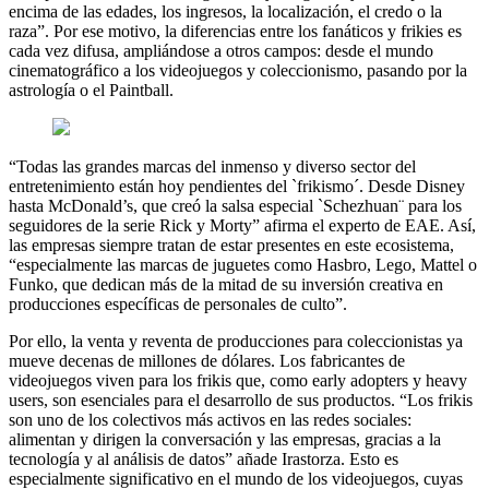
encima de las edades, los ingresos, la localización, el credo o la
raza”. Por ese motivo, la diferencias entre los fanáticos y frikies es
cada vez difusa, ampliándose a otros campos: desde el mundo
cinematográfico a los videojuegos y coleccionismo, pasando por la
astrología o el Paintball.
“Todas las grandes marcas del inmenso y diverso sector del
entretenimiento están hoy pendientes del `frikismo´. Desde Disney
hasta McDonald’s, que creó la salsa especial `Schezhuan¨ para los
seguidores de la serie Rick y Morty” afirma el experto de EAE. Así,
las empresas siempre tratan de estar presentes en este ecosistema,
“especialmente las marcas de juguetes como Hasbro, Lego, Mattel o
Funko, que dedican más de la mitad de su inversión creativa en
producciones específicas de personales de culto”.
Por ello, la venta y reventa de producciones para coleccionistas ya
mueve decenas de millones de dólares. Los fabricantes de
videojuegos viven para los frikis que, como early adopters y heavy
users, son esenciales para el desarrollo de sus productos. “Los frikis
son uno de los colectivos más activos en las redes sociales:
alimentan y dirigen la conversación y las empresas, gracias a la
tecnología y al análisis de datos” añade Irastorza. Esto es
especialmente significativo en el mundo de los videojuegos, cuyas