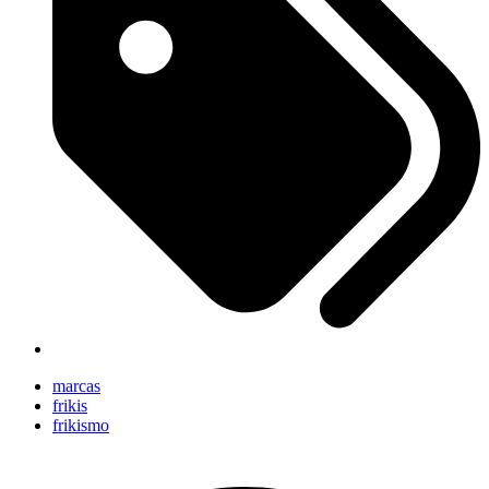
marcas
frikis
frikismo