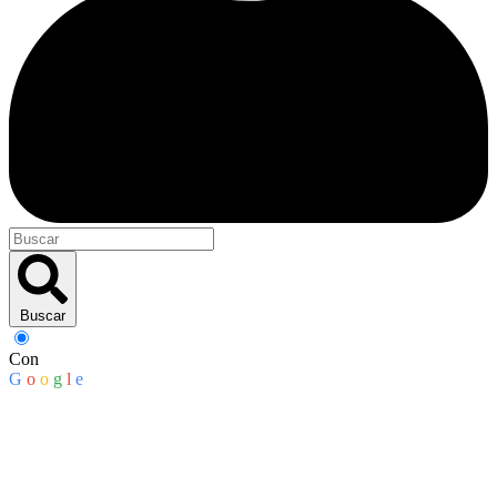
Buscar
Con
G
o
o
g
l
e