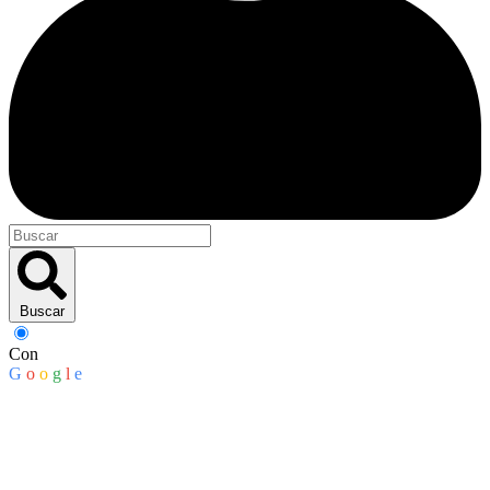
Buscar
Con
G
o
o
g
l
e