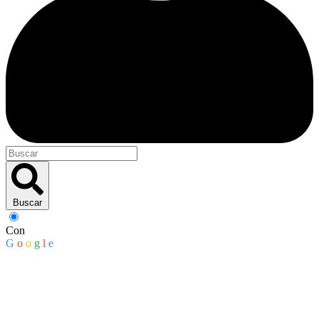
Buscar
Con
G
o
o
g
l
e