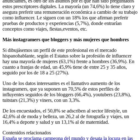
anunciantes, es otro de los asuntos por el que han sido preguntados
estos prescriptores digitales. La mayoría (un 74,6%) lo tiene claro y
asegura preferir una remuneración económica a cambio de su trabajo
como influencer. Le siguen con un 18% los que afirman preferir
pruebas de productos y experiencias (5,7%), donde entrarían
conceptos como viajes, fiestas,eventos, etc.
Más instagramers que bloggers y más mujeres que hombres
Si dibujásemos un perfil de este profesional en el mercado
hispanohablante, según el Estatus sobre la profesión de influencer
hay una mayoría de mujeres (63,1%) frente a hombres (36,9%). En
cuanto a franjas de edad, un 45,9% tiene de entre 25 y 35 años,
seguido por los de 18 a 25 (27%).
Uno de los datos interesantes es el llamativo aumento de los
instagramers, que ya suponen un 70,5% de estos perfiles de
influyentes seguidos de los bloggers (66,4%), youtubers (23,8%),
tuitstars (21,3%) y viners, con un 3,3%.
De los encuestados, el 50,8% se adscriben al sector lifestyle, un
42,6% al de moda y belleza, un 26,2 al de fotografía y viajes, un
16,4% a deporte y salud y un 13,1% al de maternidad.
Contenidos relacionados
España se proclama campeona del mundo y desata la locura en las