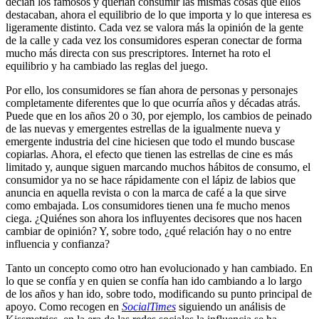
decían los famosos y querían consumir las mismas cosas que ellos
destacaban, ahora el equilibrio de lo que importa y lo que interesa es
ligeramente distinto. Cada vez se valora más la opinión de la gente
de la calle y cada vez los consumidores esperan conectar de forma
mucho más directa con sus prescriptores. Internet ha roto el
equilibrio y ha cambiado las reglas del juego.
Por ello, los consumidores se fían ahora de personas y personajes
completamente diferentes que lo que ocurría años y décadas atrás.
Puede que en los años 20 o 30, por ejemplo, los cambios de peinado
de las nuevas y emergentes estrellas de la igualmente nueva y
emergente industria del cine hiciesen que todo el mundo buscase
copiarlas. Ahora, el efecto que tienen las estrellas de cine es más
limitado y, aunque siguen marcando muchos hábitos de consumo, el
consumidor ya no se hace rápidamente con el lápiz de labios que
anuncia en aquella revista o con la marca de café a la que sirve
como embajada. Los consumidores tienen una fe mucho menos
ciega. ¿Quiénes son ahora los influyentes decisores que nos hacen
cambiar de opinión? Y, sobre todo, ¿qué relación hay o no entre
influencia y confianza?
Tanto un concepto como otro han evolucionado y han cambiado. En
lo que se confía y en quien se confía han ido cambiando a lo largo
de los años y han ido, sobre todo, modificando su punto principal de
apoyo. Como recogen en
SocialTimes
siguiendo un análisis de