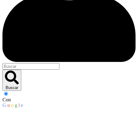
Buscar
Con
G
o
o
g
l
e