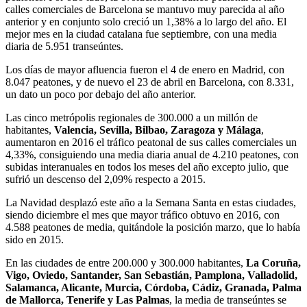
calles comerciales de Barcelona se mantuvo muy parecida al año
anterior y en conjunto solo creció un 1,38% a lo largo del año. El
mejor mes en la ciudad catalana fue septiembre, con una media
diaria de 5.951 transeúntes.
Los días de mayor afluencia fueron el 4 de enero en Madrid, con
8.047 peatones, y de nuevo el 23 de abril en Barcelona, con 8.331,
un dato un poco por debajo del año anterior.
Las cinco metrópolis regionales de 300.000 a un millón de
habitantes,
Valencia, Sevilla, Bilbao, Zaragoza y Málaga
,
aumentaron en 2016 el tráfico peatonal de sus calles comerciales un
4,33%, consiguiendo una media diaria anual de 4.210 peatones, con
subidas interanuales en todos los meses del año excepto julio, que
sufrió un descenso del 2,09% respecto a 2015.
La Navidad desplazó este año a la Semana Santa en estas ciudades,
siendo diciembre el mes que mayor tráfico obtuvo en 2016, con
4.588 peatones de media, quitándole la posición marzo, que lo había
sido en 2015.
En las ciudades de entre 200.000 y 300.000 habitantes,
La Coruña,
Vigo, Oviedo, Santander, San Sebastián, Pamplona, Valladolid,
Salamanca, Alicante, Murcia, Córdoba, Cádiz, Granada, Palma
de Mallorca, Tenerife y Las Palmas
, la media de transeúntes se