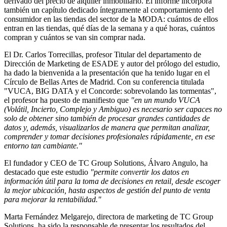
derivado del precio de alquiler inmobiliario. El informe incorpora
también un capítulo dedicado íntegramente al comportamiento del
consumidor en las tiendas del sector de la MODA: cuántos de ellos
entran en las tiendas, qué días de la semana y a qué horas, cuántos
compran y cuántos se van sin comprar nada.
El Dr. Carlos Torrecillas, profesor Titular del departamento de
Dirección de Marketing de ESADE y autor del prólogo del estudio,
ha dado la bienvenida a la presentación que ha tenido lugar en el
Círculo de Bellas Artes de Madrid. Con su conferencia titulada
"VUCA, BIG DATA y el Concorde: sobrevolando las tormentas",
el profesor ha puesto de manifiesto que
"en un mundo VUCA
(Volátil, Incierto, Complejo y Ambiguo) es necesario ser capaces no
solo de obtener sino también de procesar grandes cantidades de
datos y, además, visualizarlos de manera que permitan analizar,
comprender y tomar decisiones profesionales rápidamente, en ese
entorno tan cambiante."
El fundador y CEO de TC Group Solutions, Álvaro Angulo, ha
destacado que este estudio
"permite convertir los datos en
información útil para la toma de decisiones en retail, desde escoger
la mejor ubicación, hasta aspectos de gestión del punto de venta
para mejorar la rentabilidad."
Marta Fernández Melgarejo, directora de marketing de TC Group
Solutions, ha sido la responsable de presentar los resultados del