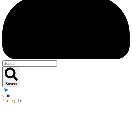
Buscar
Con
G
o
o
g
l
e