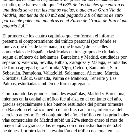
estudio, que ha revelado que
"el 63% de los clientes que entran en
una tienda se va con las manos vacías, o que en la Gran Vía de
Madrid, una tienda de 80 m2 está pagando 2,8 céntimos de euro
por cliente potencial, mientras en el Paseo de Gracia de Barcelona
pagaría 3,4."
El primero de los cuatro capítulos que conforman el informe
presenta el comportamiento del tráfico peatonal (por dónde se
mueve, qué días de la semana, a qué horas?) de las calles
comerciales de España, clasificadas en tres grupos de ciudades,
según el número de habitantes: Barcelona y Madrid, estudiadas por
separado; Valencia, Sevilla, Bilbao, Zaragoza y Málaga, estudiadas
de forma agregada; La Coruña, Vigo, Oviedo, Santander, San
Sebastián, Pamplona, Valladolid, Salamanca, Alicante, Murcia,
Córdoba, Cádiz, Granada, Palma de Mallorca, Tenerife y Las
Palmas, estudiadas también de forma agregada.
Comparando las grandes ciudades españolas, Madrid y Barcelona,
mientras en la capital el tráfico fue al alza en el conjunto del año,
gracias especialmente a los buenos resultados del primer trimestre,
en Barcelona el tráfico medio diario fue, cada mes, inferior al del
ejercicio anterior. En el conjunto del año, el tráfico en las principales
vías comerciales de Madrid subió un 22% siendo enero el mes de
mayor tráfico gracias a las rebajas, con una media diaria de 6.031
peatones. Por otro lado, la evolución del tráfico peatonal en las