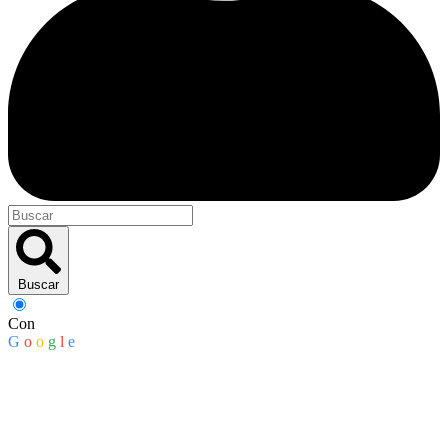
Buscar
Con
G
o
o
g
l
e