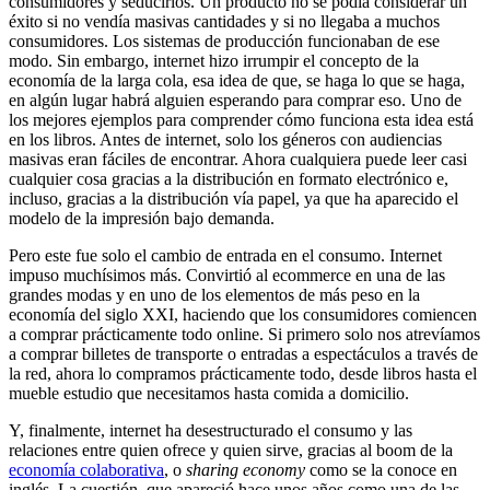
consumidores y seducirlos. Un producto no se podía considerar un
éxito si no vendía masivas cantidades y si no llegaba a muchos
consumidores. Los sistemas de producción funcionaban de ese
modo. Sin embargo, internet hizo irrumpir el concepto de la
economía de la larga cola, esa idea de que, se haga lo que se haga,
en algún lugar habrá alguien esperando para comprar eso. Uno de
los mejores ejemplos para comprender cómo funciona esta idea está
en los libros. Antes de internet, solo los géneros con audiencias
masivas eran fáciles de encontrar. Ahora cualquiera puede leer casi
cualquier cosa gracias a la distribución en formato electrónico e,
incluso, gracias a la distribución vía papel, ya que ha aparecido el
modelo de la impresión bajo demanda.
Pero este fue solo el cambio de entrada en el consumo. Internet
impuso muchísimos más. Convirtió al ecommerce en una de las
grandes modas y en uno de los elementos de más peso en la
economía del siglo XXI, haciendo que los consumidores comiencen
a comprar prácticamente todo online. Si primero solo nos atrevíamos
a comprar billetes de transporte o entradas a espectáculos a través de
la red, ahora lo compramos prácticamente todo, desde libros hasta el
mueble estudio que necesitamos hasta comida a domicilio.
Y, finalmente, internet ha desestructurado el consumo y las
relaciones entre quien ofrece y quien sirve, gracias al boom de la
economía colaborativa
, o
sharing economy
como se la conoce en
inglés. La cuestión, que apareció hace unos años como una de las