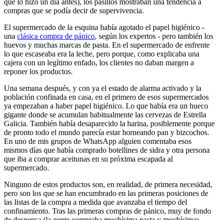
que lo hizo un día antes), los pasillos mostraban una tendencia a
compras que se podía decir de supervivencia.
El supermercado de la esquina había agotado el papel higiénico -
una
clásica compra de pánico
, según los expertos - pero también los
huevos y muchas marcas de pasta. En el supermercado de enfrente
lo que escaseaba era la leche, pero porque, como explicaba una
cajera con un legítimo enfado, los clientes no daban margen a
reponer los productos.
Una semana después, y con ya el estado de alarma activado y la
población confinada en casa, en el primero de esos supermercados
ya empezaban a haber papel higiénico. Lo que había era un hueco
gigante donde se acumulan habitualmente las cervezas de Estrella
Galicia. También había desaparecido la harina, posiblemente porque
de pronto todo el mundo parecía estar horneando pan y bizcochos.
En uno de mis grupos de WhatsApp alguien comentaba esos
mismos días que había comprado botellines de sidra y otra persona
que iba a comprar aceitunas en su próxima escapada al
supermercado.
Ninguno de estos productos son, en realidad, de primera necesidad,
pero son los que se han encumbrado en las primeras posiciones de
las listas de la compra a medida que avanzaba el tiempo del
confinamiento. Tras las primeras compras de pánico, muy de fondo
de despensa (la gente compraba muchísima pasta y muchísimas