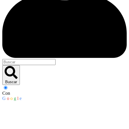
Buscar
Con
G
o
o
g
l
e