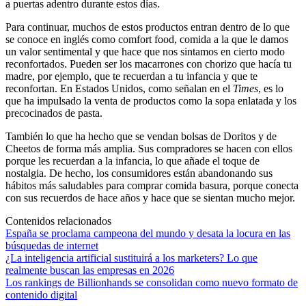
a puertas adentro durante estos días.
Para continuar, muchos de estos productos entran dentro de lo que
se conoce en inglés como comfort food, comida a la que le damos
un valor sentimental y que hace que nos sintamos en cierto modo
reconfortados. Pueden ser los macarrones con chorizo que hacía tu
madre, por ejemplo, que te recuerdan a tu infancia y que te
reconfortan. En Estados Unidos, como señalan en el
Times
, es lo
que ha impulsado la venta de productos como la sopa enlatada y los
precocinados de pasta.
También lo que ha hecho que se vendan bolsas de Doritos y de
Cheetos de forma más amplia. Sus compradores se hacen con ellos
porque les recuerdan a la infancia, lo que añade el toque de
nostalgia. De hecho, los consumidores están abandonando sus
hábitos más saludables para comprar comida basura, porque conecta
con sus recuerdos de hace años y hace que se sientan mucho mejor.
Contenidos relacionados
España se proclama campeona del mundo y desata la locura en las
búsquedas de internet
¿La inteligencia artificial sustituirá a los marketers? Lo que
realmente buscan las empresas en 2026
Los rankings de Billionhands se consolidan como nuevo formato de
contenido digital