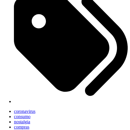
coronavirus
consumo
nostalgia
compras