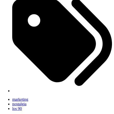
marketing
nostalgia
los 90