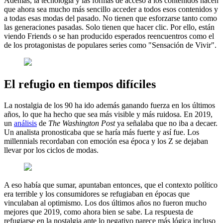
Además, la tecnología y las formas de acceso a los contenidos hacen
que ahora sea mucho más sencillo acceder a todos esos contenidos y
a todas esas modas del pasado. No tienen que esforzarse tanto como
las generaciones pasadas. Solo tienen que hacer clic. Por ello, están
viendo Friends o se han producido esperados reencuentros como el
de los protagonistas de populares series como "Sensación de Vivir".
El refugio en tiempos difíciles
La nostalgia de los 90 ha ido además ganando fuerza en los últimos
años, lo que ha hecho que sea más visible y más ruidosa. En 2019,
un
análisis
de
The Washington Post
ya señalaba que no iba a decaer.
Un analista pronosticaba que se haría más fuerte y así fue. Los
millennials recordaban con emoción esa época y los Z se dejaban
llevar por los ciclos de modas.
A eso había que sumar, apuntaban entonces, que el contexto político
era terrible y los consumidores se refugiaban en épocas que
vinculaban al optimismo. Los dos últimos años no fueron mucho
mejores que 2019, como ahora bien se sabe. La respuesta de
refugiarse en la nostalgia ante lo negativo parece más lógica incluso