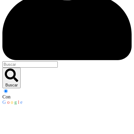
Buscar
Con
G
o
o
g
l
e