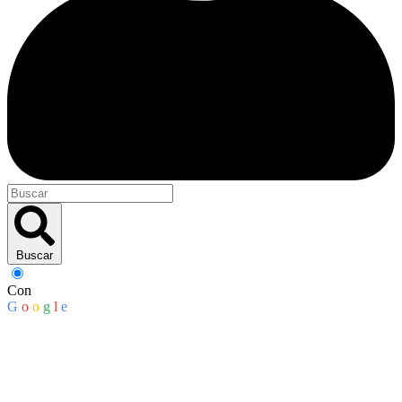
Buscar
Con
G
o
o
g
l
e