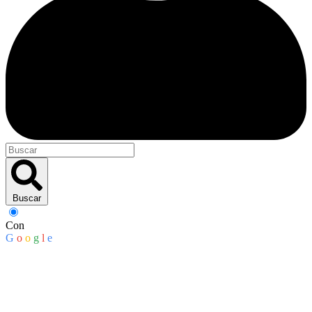
Buscar
Con
G
o
o
g
l
e