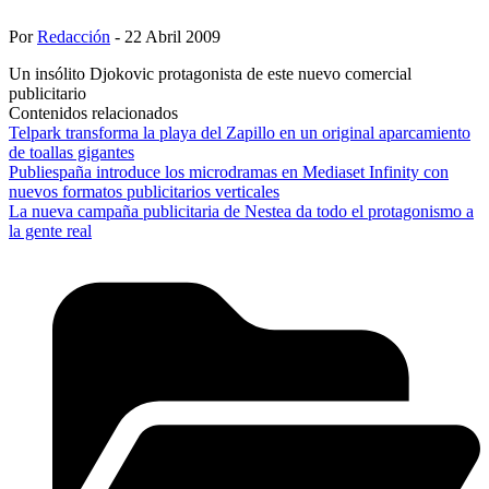
Por
Redacción
- 22 Abril 2009
Un insólito Djokovic protagonista de este nuevo comercial
publicitario
Contenidos relacionados
Telpark transforma la playa del Zapillo en un original aparcamiento
de toallas gigantes
Publiespaña introduce los microdramas en Mediaset Infinity con
nuevos formatos publicitarios verticales
La nueva campaña publicitaria de Nestea da todo el protagonismo a
la gente real