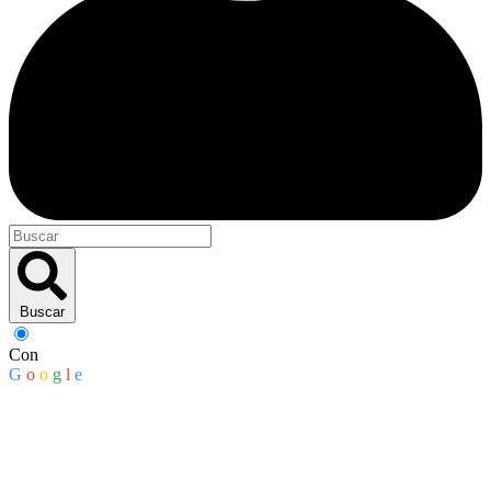
Buscar
Con
G
o
o
g
l
e