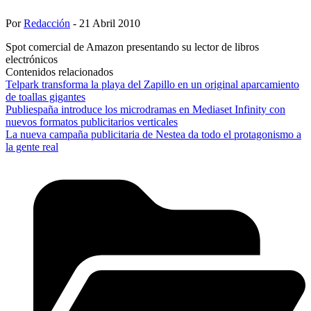
Por
Redacción
- 21 Abril 2010
Spot comercial de Amazon presentando su lector de libros
electrónicos
Contenidos relacionados
Telpark transforma la playa del Zapillo en un original aparcamiento
de toallas gigantes
Publiespaña introduce los microdramas en Mediaset Infinity con
nuevos formatos publicitarios verticales
La nueva campaña publicitaria de Nestea da todo el protagonismo a
la gente real