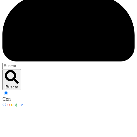
Buscar
Con
G
o
o
g
l
e