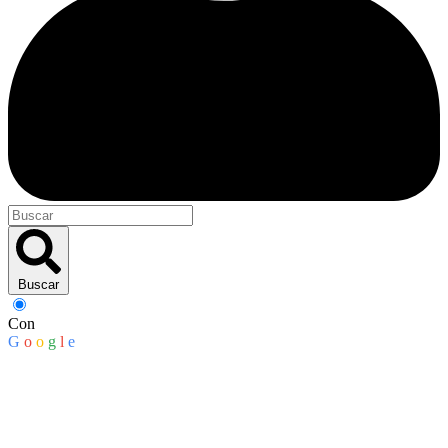
Buscar
Con
G
o
o
g
l
e