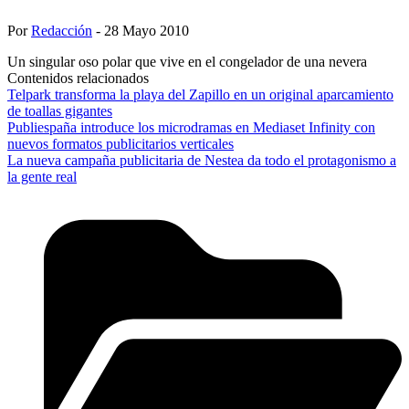
Por
Redacción
- 28 Mayo 2010
Un singular oso polar que vive en el congelador de una nevera
Contenidos relacionados
Telpark transforma la playa del Zapillo en un original aparcamiento
de toallas gigantes
Publiespaña introduce los microdramas en Mediaset Infinity con
nuevos formatos publicitarios verticales
La nueva campaña publicitaria de Nestea da todo el protagonismo a
la gente real