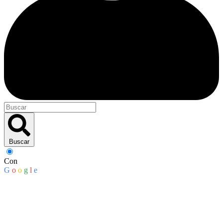
Buscar
Con
G
o
o
g
l
e