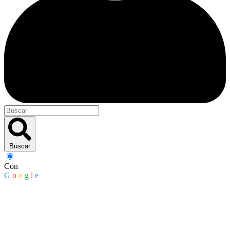
Buscar
Con
G
o
o
g
l
e