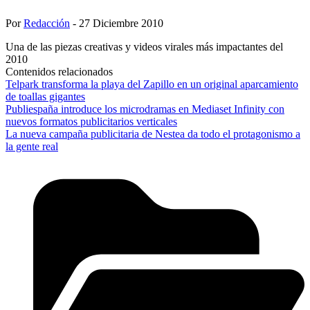
Por
Redacción
- 27 Diciembre 2010
Una de las piezas creativas y videos virales más impactantes del
2010
Contenidos relacionados
Telpark transforma la playa del Zapillo en un original aparcamiento
de toallas gigantes
Publiespaña introduce los microdramas en Mediaset Infinity con
nuevos formatos publicitarios verticales
La nueva campaña publicitaria de Nestea da todo el protagonismo a
la gente real