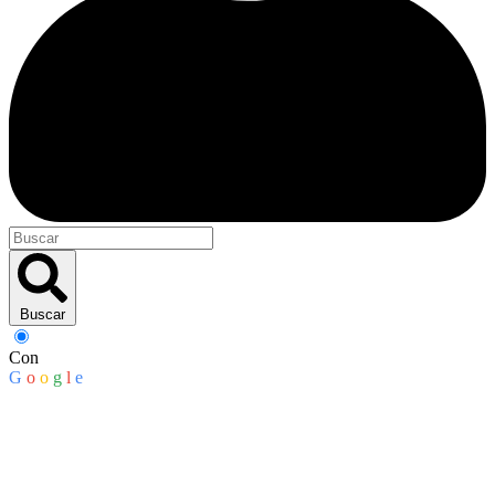
Buscar
Con
G
o
o
g
l
e