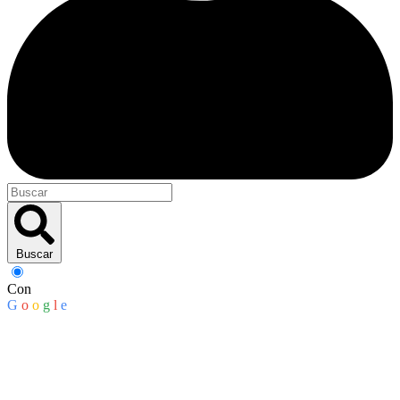
Buscar
Con
G
o
o
g
l
e