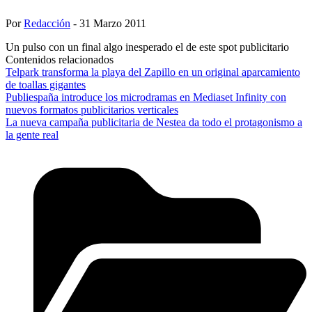
Por
Redacción
- 31 Marzo 2011
Un pulso con un final algo inesperado el de este spot publicitario
Contenidos relacionados
Telpark transforma la playa del Zapillo en un original aparcamiento
de toallas gigantes
Publiespaña introduce los microdramas en Mediaset Infinity con
nuevos formatos publicitarios verticales
La nueva campaña publicitaria de Nestea da todo el protagonismo a
la gente real