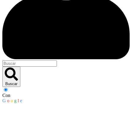
Buscar
Con
G
o
o
g
l
e