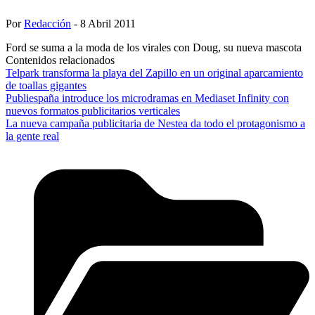
Por
Redacción
- 8 Abril 2011
Ford se suma a la moda de los virales con Doug, su nueva mascota
Contenidos relacionados
Telpark transforma la playa del Zapillo en un original aparcamiento
de toallas gigantes
Publiespaña introduce los microdramas en Mediaset Infinity con
nuevos formatos publicitarios verticales
La nueva campaña publicitaria de Nestea da todo el protagonismo a
la gente real