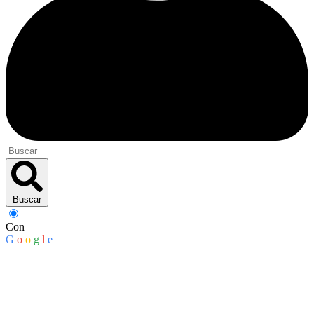
Buscar
Con
G
o
o
g
l
e