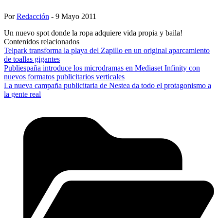
Por
Redacción
- 9 Mayo 2011
Un nuevo spot donde la ropa adquiere vida propia y baila!
Contenidos relacionados
Telpark transforma la playa del Zapillo en un original aparcamiento
de toallas gigantes
Publiespaña introduce los microdramas en Mediaset Infinity con
nuevos formatos publicitarios verticales
La nueva campaña publicitaria de Nestea da todo el protagonismo a
la gente real