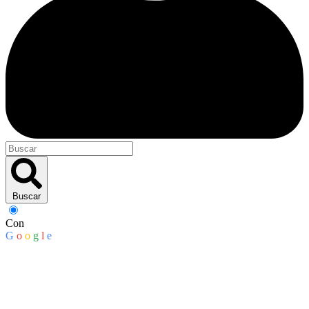
Buscar
Con
G
o
o
g
l
e