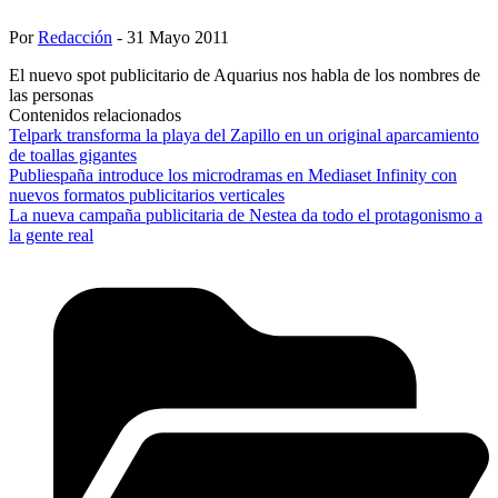
Por
Redacción
- 31 Mayo 2011
El nuevo spot publicitario de Aquarius nos habla de los nombres de
las personas
Contenidos relacionados
Telpark transforma la playa del Zapillo en un original aparcamiento
de toallas gigantes
Publiespaña introduce los microdramas en Mediaset Infinity con
nuevos formatos publicitarios verticales
La nueva campaña publicitaria de Nestea da todo el protagonismo a
la gente real