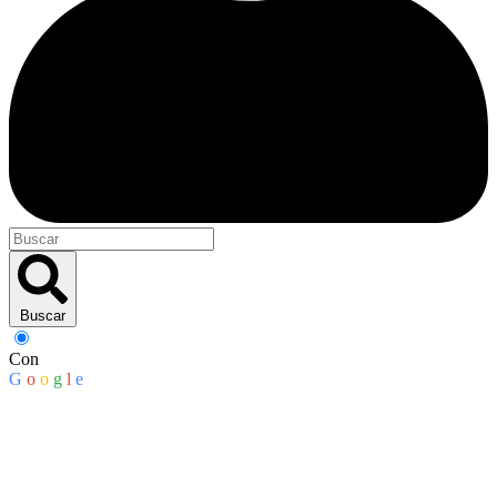
Buscar
Con
G
o
o
g
l
e