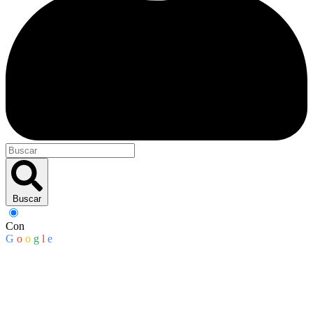
Buscar
Con
G
o
o
g
l
e