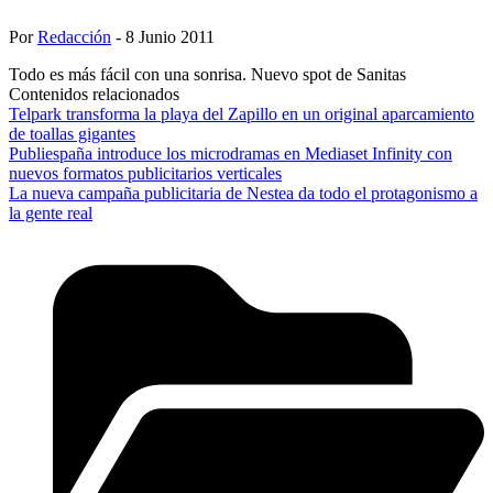
Por
Redacción
- 8 Junio 2011
Todo es más fácil con una sonrisa. Nuevo spot de Sanitas
Contenidos relacionados
Telpark transforma la playa del Zapillo en un original aparcamiento
de toallas gigantes
Publiespaña introduce los microdramas en Mediaset Infinity con
nuevos formatos publicitarios verticales
La nueva campaña publicitaria de Nestea da todo el protagonismo a
la gente real