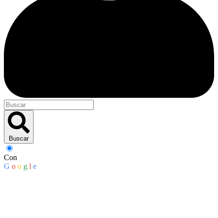
Buscar
Con
G
o
o
g
l
e