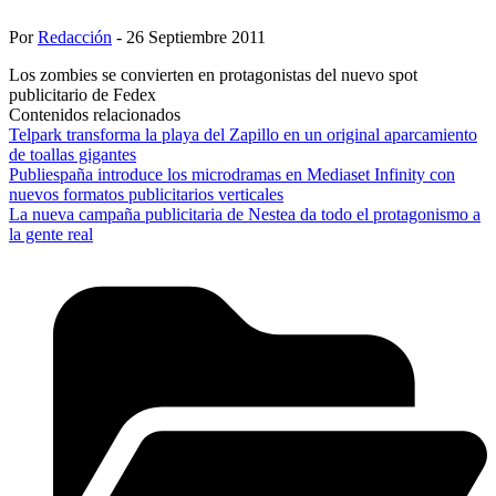
Por
Redacción
- 26 Septiembre 2011
Los zombies se convierten en protagonistas del nuevo spot
publicitario de Fedex
Contenidos relacionados
Telpark transforma la playa del Zapillo en un original aparcamiento
de toallas gigantes
Publiespaña introduce los microdramas en Mediaset Infinity con
nuevos formatos publicitarios verticales
La nueva campaña publicitaria de Nestea da todo el protagonismo a
la gente real