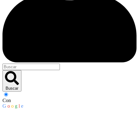
Buscar
Con
G
o
o
g
l
e