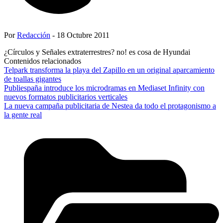
Por
Redacción
- 18 Octubre 2011
¿Círculos y Señales extraterrestres? no! es cosa de Hyundai
Contenidos relacionados
Telpark transforma la playa del Zapillo en un original aparcamiento
de toallas gigantes
Publiespaña introduce los microdramas en Mediaset Infinity con
nuevos formatos publicitarios verticales
La nueva campaña publicitaria de Nestea da todo el protagonismo a
la gente real