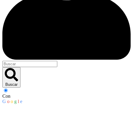
Buscar
Con
G
o
o
g
l
e