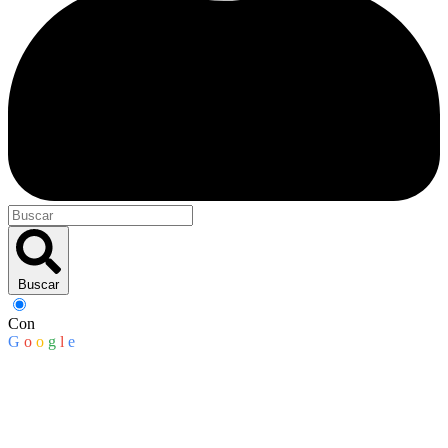
Buscar
Con
G
o
o
g
l
e