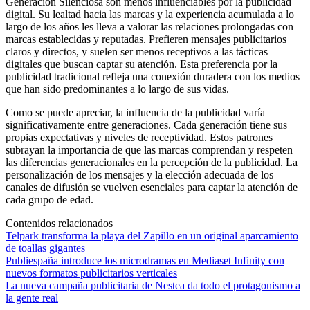
Generación Silenciosa son menos influenciables por la publicidad
digital. Su lealtad hacia las marcas y la experiencia acumulada a lo
largo de los años les lleva a valorar las relaciones prolongadas con
marcas establecidas y reputadas. Prefieren mensajes publicitarios
claros y directos, y suelen ser menos receptivos a las tácticas
digitales que buscan captar su atención. Esta preferencia por la
publicidad tradicional refleja una conexión duradera con los medios
que han sido predominantes a lo largo de sus vidas.
Como se puede apreciar, la influencia de la publicidad varía
significativamente entre generaciones. Cada generación tiene sus
propias expectativas y niveles de receptividad. Estos patrones
subrayan la importancia de que las marcas comprendan y respeten
las diferencias generacionales en la percepción de la publicidad. La
personalización de los mensajes y la elección adecuada de los
canales de difusión se vuelven esenciales para captar la atención de
cada grupo de edad.
Contenidos relacionados
Telpark transforma la playa del Zapillo en un original aparcamiento
de toallas gigantes
Publiespaña introduce los microdramas en Mediaset Infinity con
nuevos formatos publicitarios verticales
La nueva campaña publicitaria de Nestea da todo el protagonismo a
la gente real