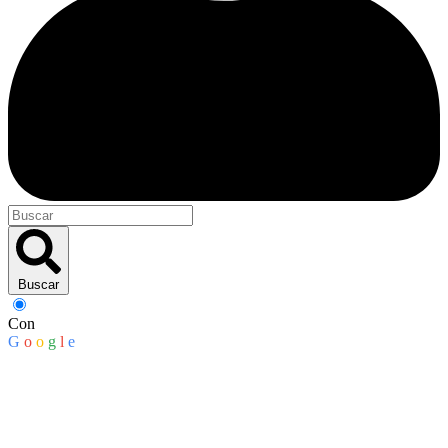
Buscar
Con
G
o
o
g
l
e