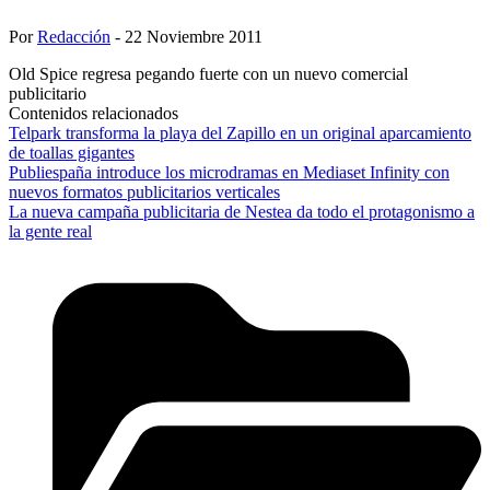
Por
Redacción
- 22 Noviembre 2011
Old Spice regresa pegando fuerte con un nuevo comercial
publicitario
Contenidos relacionados
Telpark transforma la playa del Zapillo en un original aparcamiento
de toallas gigantes
Publiespaña introduce los microdramas en Mediaset Infinity con
nuevos formatos publicitarios verticales
La nueva campaña publicitaria de Nestea da todo el protagonismo a
la gente real