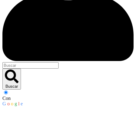
Buscar
Con
G
o
o
g
l
e