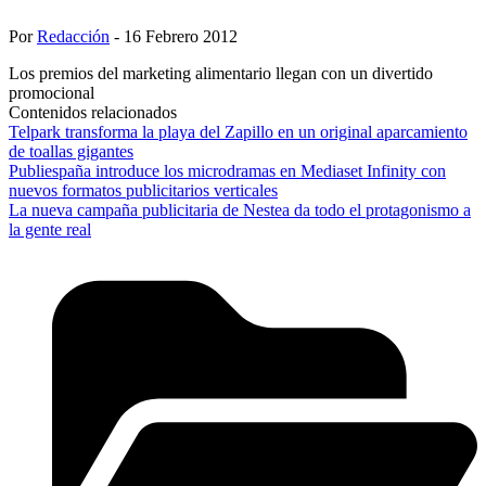
Por
Redacción
- 16 Febrero 2012
Los premios del marketing alimentario llegan con un divertido
promocional
Contenidos relacionados
Telpark transforma la playa del Zapillo en un original aparcamiento
de toallas gigantes
Publiespaña introduce los microdramas en Mediaset Infinity con
nuevos formatos publicitarios verticales
La nueva campaña publicitaria de Nestea da todo el protagonismo a
la gente real