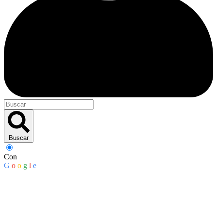
Buscar
Con
G
o
o
g
l
e