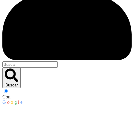
Buscar
Con
G
o
o
g
l
e