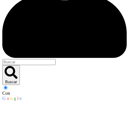
Buscar
Con
G
o
o
g
l
e