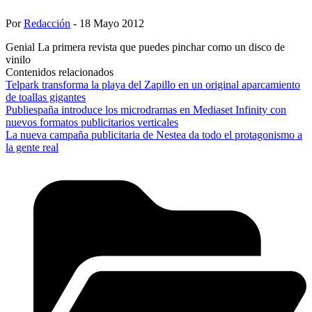
Por
Redacción
- 18 Mayo 2012
Genial La primera revista que puedes pinchar como un disco de
vinilo
Contenidos relacionados
Telpark transforma la playa del Zapillo en un original aparcamiento
de toallas gigantes
Publiespaña introduce los microdramas en Mediaset Infinity con
nuevos formatos publicitarios verticales
La nueva campaña publicitaria de Nestea da todo el protagonismo a
la gente real