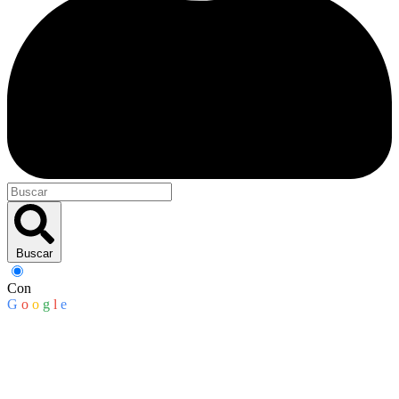
Buscar
Con
G
o
o
g
l
e