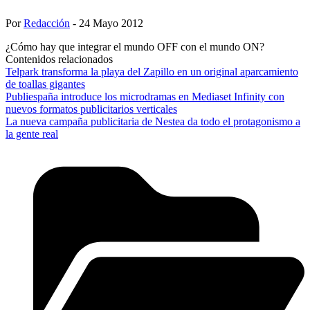
Por
Redacción
- 24 Mayo 2012
¿Cómo hay que integrar el mundo OFF con el mundo ON?
Contenidos relacionados
Telpark transforma la playa del Zapillo en un original aparcamiento
de toallas gigantes
Publiespaña introduce los microdramas en Mediaset Infinity con
nuevos formatos publicitarios verticales
La nueva campaña publicitaria de Nestea da todo el protagonismo a
la gente real