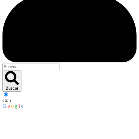
Buscar
Con
G
o
o
g
l
e