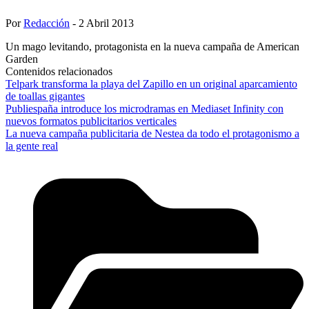
Por
Redacción
- 2 Abril 2013
Un mago levitando, protagonista en la nueva campaña de American
Garden
Contenidos relacionados
Telpark transforma la playa del Zapillo en un original aparcamiento
de toallas gigantes
Publiespaña introduce los microdramas en Mediaset Infinity con
nuevos formatos publicitarios verticales
La nueva campaña publicitaria de Nestea da todo el protagonismo a
la gente real