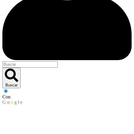
Buscar
Con
G
o
o
g
l
e